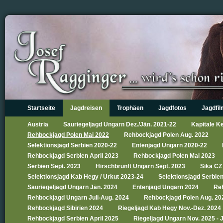
Startseite
Jagdreisen
Trophäen
Jagdfotos
Jagdfi
Austria
Sauriegeljagd Ungarn Dez./Jän. 2021-22
Kapitale Ke
Rehbockjagd Polen Mai 2022
Rehbockjagd Polen Aug. 2022
Selektionsjagd Serbien 2020-22
Entenjagd Ungarn 2020-22
Rehbockjagd Serbien April 2023
Rehbockjagd Polen Mai 2023
Serbien Sept. 2023
Hirschbrunft Ungarn Sept. 2023
Sika CZ
Selektionsjagd Kab Hegy / Urkut 2023-24
Selektionsjagd Serbie
Sauriegeljagd Ungarn Jän. 2024
Entenjagd Ungarn 2024
Reh
Rehbockjagd Ungarn Juli-Aug. 2024
Rehbockjagd Polen Aug. 20
Rehbockjagd Sibirien 2024
Riegeljagd Kab Hegy Nov.-Dez. 2024
Rehbockjagd Serbien April 2025
Riegeljagd Ungarn Nov. 2025 - 